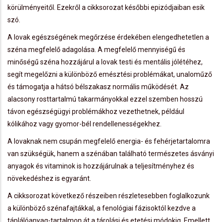
körülményeitől. Ezekről a cikksorozat későbbi epizódjaiban esik
szó.
A lovak egészségének megőrzése érdekében elengedhetetlen a
széna megfelelő adagolása. A megfelelő mennyiségű és
minőségű széna hozzájárul a lovak testi és mentális jólétéhez,
segít megelőzni a különböző emésztési problémákat, unaloműző
és támogatja a hátsó bélszakasz normális működését. Az
alacsony rosttartalmú takarmányokkal ezzel szemben hosszú
távon egészségügyi problémákhoz vezethetnek, például
kólikához vagy gyomor-bél rendellenességekhez.
A lovaknak nem csupán megfelelő energia- és fehérjetartalomra
van szükségük, hanem a szénában található természetes ásványi
anyagok és vitaminok is hozzájárulnak a teljesítményhez és
növekedéshez is egyaránt.
A cikksorozat következő részeiben részletesebben foglalkozunk
a különböző szénafajtákkal, a fenológiai fázisoktól kezdve a
táplálóanyag-tartalmon át a tárolási és etetési módokig. Emellett