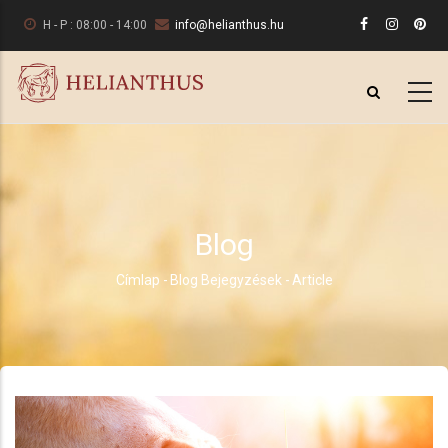
Ugrás
H - P : 08:00 - 14:00
info@helianthus.hu
a
tartalomra
Blog
Címlap
-
Blog Bejegyzések
-
Article
Morzsa