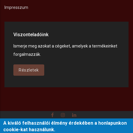
Impresszum
Viszonteladóink
Ismerje meg azokat a cégeket, amelyek a termékeinket
forgalmazzák.
Részletek
A kiváló felhasználói élmény érdekében a honlapunkon
Adatkezelési tájékoztató
Impresszum
Kapcsolat
cookie-kat használunk.