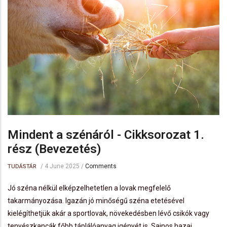
Mindent a szénáról - Cikksorozat 1.
rész (Bevezetés)
/
4 June 2025
/
Comments
TUDÁSTÁR
Jó széna nélkül elképzelhetetlen a lovak megfelelő
takarmányozása. Igazán jó minőségű széna etetésével
kielégíthetjük akár a sportlovak, növekedésben lévő csikók vagy
tenyészkancák főbb táplálóanyag igényét is. Sajnos hazai