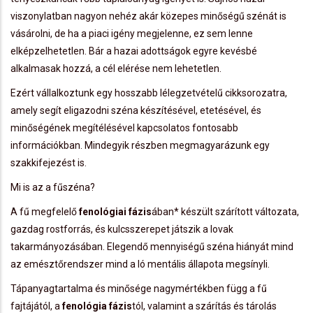
viszonylatban nagyon nehéz akár közepes minőségű szénát is
vásárolni, de ha a piaci igény megjelenne, ez sem lenne
elképzelhetetlen. Bár a hazai adottságok egyre kevésbé
alkalmasak hozzá, a cél elérése nem lehetetlen.
Ezért vállalkoztunk egy hosszabb lélegzetvételű cikksorozatra,
amely segít eligazodni széna készítésével, etetésével, és
minőségének megítélésével kapcsolatos fontosabb
információkban. Mindegyik részben megmagyarázunk egy
szakkifejezést is.
Mi is az a fűszéna?
A fű megfelelő
fenológiai fázis
ában*­ készült szárított változata,
gazdag rostforrás, és kulcsszerepet játszik a lovak
takarmányozásában. Elegendő mennyiségű széna hiányát mind
az emésztőrendszer mind a ló mentális állapota megsínyli.
Tápanyagtartalma és minősége nagymértékben függ a fű
fajtájától, a
fenológia fázis
tól, valamint a szárítás és tárolás