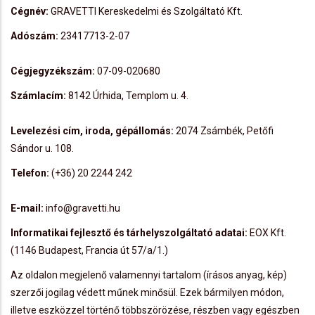
Cégnév:
GRAVETTI Kereskedelmi és Szolgáltató Kft.
Adószám:
23417713-2-07
Cégjegyzékszám:
07-09-020680
Számlacím:
8142 Úrhida, Templom u. 4.
Levelezési cím, iroda, gépállomás:
2074 Zsámbék, Petőfi
Sándor u. 108.
Telefon:
(+36) 20 2244 242
E-mail:
info@gravetti.hu
Informatikai fejlesztő és tárhelyszolgáltató adatai:
EOX Kft.
(1146 Budapest, Francia út 57/a/1.)
Az oldalon megjelenő valamennyi tartalom (írásos anyag, kép)
szerzői jogilag védett műnek minősül. Ezek bármilyen módon,
illetve eszközzel történő többszörözése, részben vagy egészben