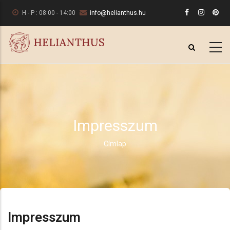
Ugrás
H - P : 08:00 - 14:00
info@helianthus.hu
a
tartalomra
Impresszum
Címlap
Morzsa
Impresszum