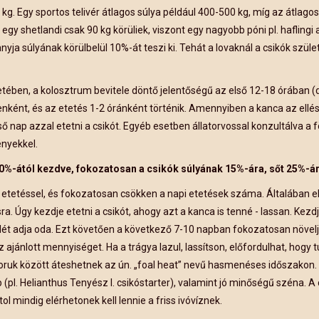
 kg. Egy sportos telivér átlagos súlya például 400-500 kg, míg az átlago
y shetlandi csak 90 kg körüliek, viszont egy nagyobb póni pl. haflingi a
anyja súlyának körülbelül 10%-át teszi ki. Tehát a lovaknál a csikók szül
tében, a kolosztrum bevitele döntő jelentőségű az első 12-18 órában (
ként, és az etetés 1-2 óránként történik. Amennyiben a kanca az ellés
első nap azzal etetni a csikót. Egyéb esetben állatorvossal konzultálva a 
nyekkel.
 10%-ától kezdve, fokozatosan a csikók súlyának 15%-ára, sőt 25%-á
2 etetéssel, és fokozatosan csökken a napi etetések száma. Általában 
ra. Úgy kezdje etetni a csikót, ahogy azt a kanca is tenné - lassan. Kezd
elét adja oda. Ezt követően a következő 7-10 napban fokozatosan növelj
az ajánlott mennyiséget. Ha a trágya lazul, lassítson, előfordulhat, hogy t
koruk között áteshetnek az ún. „foal heat” nevű hasmenéses időszakon
 (pl. Helianthus Tenyész I. csikóstarter), valamint jó minőségű széna. A
 mindig elérhetonek kell lennie a friss ivóvíznek.