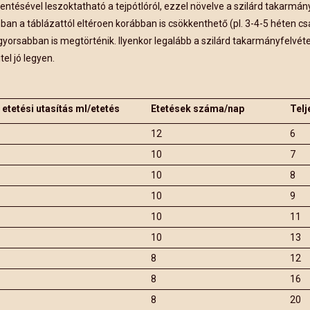
entésével leszoktatható a tejpótlóról, ezzel növelve a szilárd takarmán
an a táblázattól eltéroen korábban is csökkenthető (pl. 3-4-5 héten cs
yorsabban is megtörténik. Ilyenkor legalább a szilárd takarmányfelvét
el jó legyen.
etetési utasítás ml/etetés
Etetések száma/nap
Telje
12
6
10
7
10
8
10
9
10
11
10
13
8
12
8
16
8
20