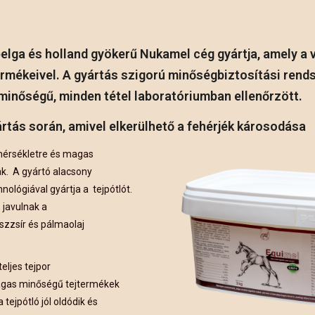
elga és holland gyökerű Nukamel cég gyártja, amely a vi
ermékeivel. A gyártás szigorú minőségbiztosítási rend
 minőségű, minden tétel laboratóriumban ellenőrzött.
rtás során, amivel elkerülhető a fehérjék károsodása
mérsékletre és magas
k. A gyártó alacsony
ológiával gyártja a tejpótlót.
 javulnak a
zzsír és pálmaolaj
eljes tejpor
agas minőségű tejtermékek
tejpótló jól oldódik és