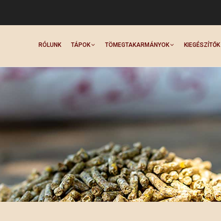
Main
Navigation
RÓLUNK
TÁPOK
TÖMEGTAKARMÁNYOK
KIEGÉSZÍTŐK