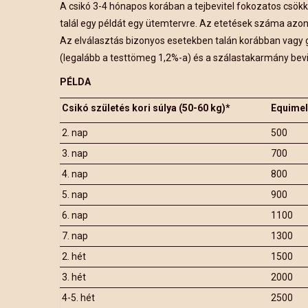
A csikó 3-4 hónapos korában a tejbevitel fokozatos csökk
talál egy példát egy ütemtervre. Az etetések száma azonb
Az elválasztás bizonyos esetekben talán korábban vagy g
(legalább a testtömeg 1,2%-a) és a szálastakarmány bevit
PÉLDA
Csikó születés kori súlya (50-60 kg)*
Equimel 
2. nap
500
3. nap
700
4. nap
800
5. nap
900
6. nap
1100
7. nap
1300
2. hét
1500
3. hét
2000
4-5. hét
2500