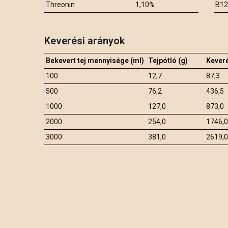
Threonin
1,10%
B12
Keverési arányok
Bekevert tej mennyisége (ml)
Tejpótló (g)
Keveré
100
12,7
87,3
500
76,2
436,5
1000
127,0
873,0
2000
254,0
1746,0
3000
381,0
2619,0