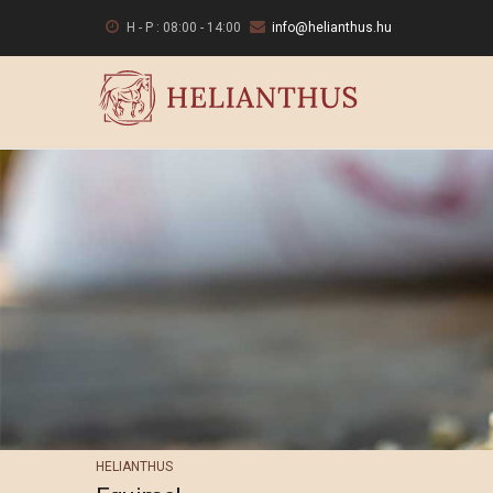
Ugrás
H - P : 08:00 - 14:00
info@helianthus.hu
a
tartalomra
HELIANTHUS