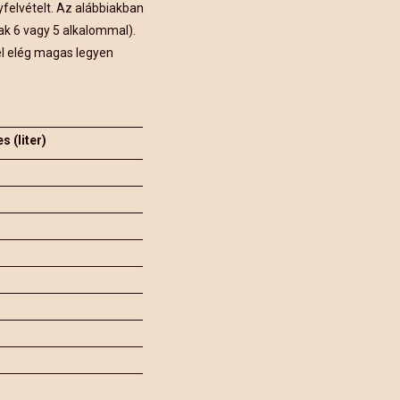
yfelvételt. Az alábbiakban
ak 6 vagy 5 alkalommal).
el elég magas legyen
s (liter)