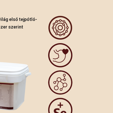
lág első tejpótló-
szer szerint