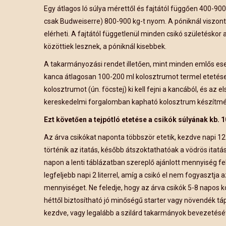
Egy átlagos ló súlya mérettől és fajtától függően 400-900
csak Budweiserre) 800-900 kg-t nyom. A póniknál viszont eg
elérheti. A fajtától függetlenül minden csikó születéskor 
közöttiek lesznek, a póniknál kisebbek.
A takarmányozási rendet illetően, mint minden emlős ese
kanca átlagosan 100-200 ml kolosztrumot termel etetésen
kolosztrumot (ún. föcstej) ki kell fejni a kancából, és az 
kereskedelmi forgalomban kapható kolosztrum készítmé
Ezt követően a tejpótló etetése a csikók súlyának kb.
Az árva csikókat naponta többször etetik, kezdve napi 1
történik az itatás, később átszoktathatóak a vödrös itatás
napon a lenti táblázatban szereplő ajánlott mennyiség f
legfeljebb napi 2 literrel, amíg a csikó el nem fogyasztja 
mennyiséget. Ne feledje, hogy az árva csikók 5-8 napos 
héttől biztosítható jó minőségű starter vagy növendék táp
kezdve, vagy legalább a szilárd takarmányok bevezetésétol