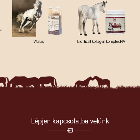
VitaLiq
Liofilizált kollagén komplex HA
Lépjen kapcsolatba velünk