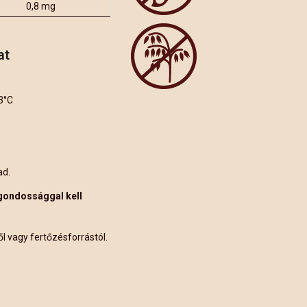
0,8 mg
at
3°C
ad.
 gondossággal kell
ől vagy fertőzésforrástól.