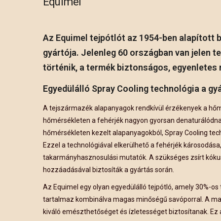
Equimel
Az Equimel tejpótlót az 1954-ben alapított b
gyártója. Jelenleg 60 országban van jelen t
történik, a termék biztonságos, egyenletes
Egyedülálló Spray Cooling technológia a gyá
A tejszármazék alapanyagok rendkívül érzékenyek a hő
hőmérsékleten a fehérjék nagyon gyorsan denaturálódna
hőmérsékleten kezelt alapanyagokból, Spray Cooling techn
Ezzel a technológiával elkerülhető a fehérjék károsodása,
takarmányhasznosulási mutatók. A szükséges zsírt kókus
hozzáadásával biztosíták a gyártás során.
Az Equimel egy olyan egyedülálló tejpótló, amely 30%-os t
tartalmaz kombinálva magas minőségű savóporral. A m
kiváló emészthetőséget és ízletességet biztosítanak. Ez a 