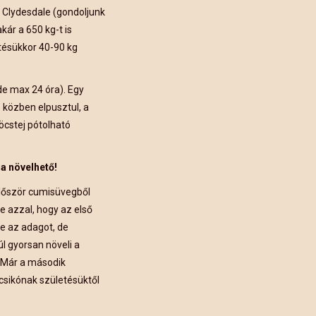
s Clydesdale (gondoljunk
kár a 650 kg-t is
etésükkor 40-90 kg
de max 24 óra). Egy
 közben elpusztul, a
föcstej pótolható
ra növelhető!
először cumisüvegből
je azzal, hogy az első
e az adagot, de
úl gyorsan növeli a
. Már a második
 csikónak születésüktől