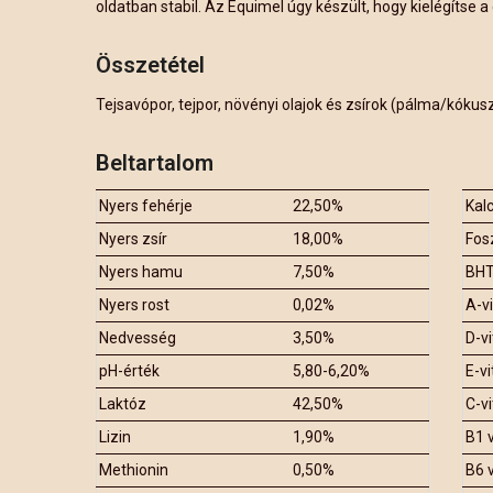
oldatban stabil. Az Equimel úgy készült, hogy kielégítse a 
Összetétel
Tejsavópor, tejpor, növényi olajok és zsírok (pálma/kókus
Beltartalom
Nyers fehérje
22,50%
Kal
Nyers zsír
18,00%
Fos
Nyers hamu
7,50%
BH
Nyers rost
0,02%
A-v
Nedvesség
3,50%
D-v
pH-érték
5,80-6,20%
E-v
Laktóz
42,50%
C-v
Lizin
1,90%
B1 
Methionin
0,50%
B6 