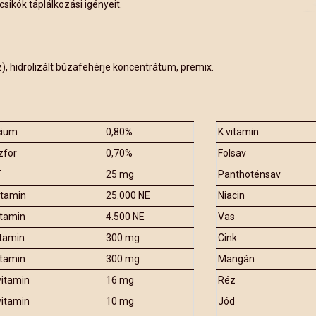
csikók táplálkozási igényeit.
z), hidrolizált búzafehérje koncentrátum, premix.
cium
0,80%
K vitamin
zfor
0,70%
Folsav
T
25 mg
Panthoténsav
itamin
25.000 NE
Niacin
itamin
4.500 NE
Vas
itamin
300 mg
Cink
itamin
300 mg
Mangán
vitamin
16 mg
Réz
vitamin
10 mg
Jód