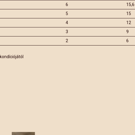
6
15,6
5
15
4
12
3
9
2
6
kondíciójától