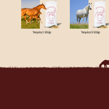
Tenyész I. lótáp
Tenyész II. lótáp