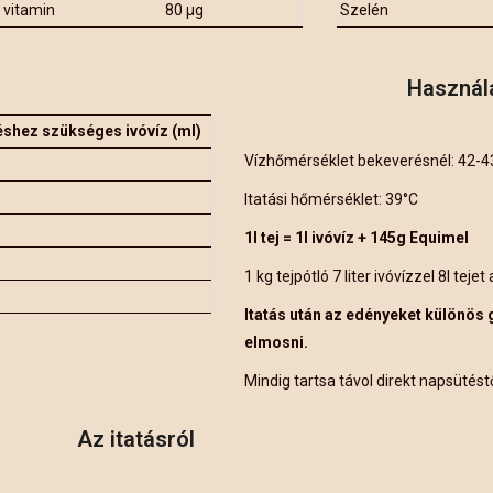
 vitamin
80 μg
Szelén
Használ
shez szükséges ivóvíz (ml)
Vízhőmérséklet bekeverésnél: 42-4
Itatási hőmérséklet: 39°C
1l tej = 1l ivóvíz + 145g Equimel
1 kg tejpótló 7 liter ivóvízzel 8l tejet 
Itatás után az edényeket különös
elmosni.
Mindig tartsa távol direkt napsütést
Az itatásról