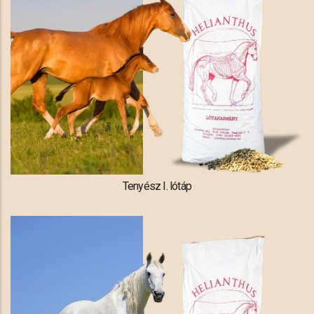
Tenyész I. lótáp