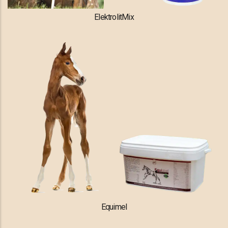
ElektrolitMix
Equimel