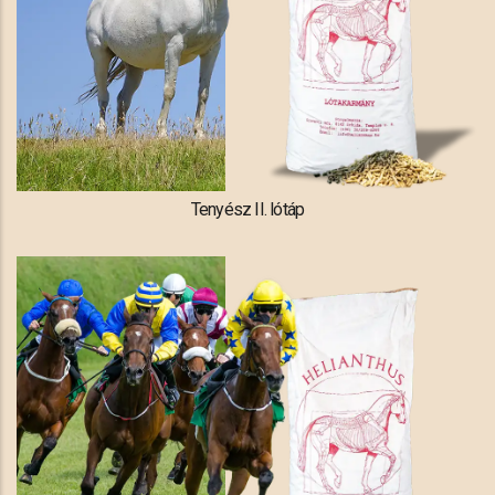
Tenyész II. lótáp