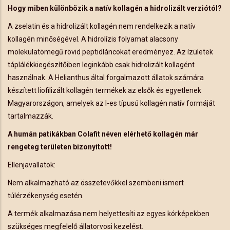
Hogy miben különbözik a natív kollagén a hidrolizált verziótól?
A zselatin és a hidrolizált kollagén nem rendelkezik a natív
kollagén minőségével. A hidrolízis folyamat alacsony
molekulatömegű rövid peptidláncokat eredményez. Az ízületek
táplálékkiegészítőiben leginkább csak hidrolizált kollagént
használnak. A Helianthus által forgalmazott állatok számára
készített liofilizált kollagén termékek az elsők és egyetlenek
Magyarországon, amelyek az I-es típusú kollagén natív formáját
tartalmazzák.
A humán patikákban Colafit néven elérhető kollagén már
rengeteg területen bizonyított!
Ellenjavallatok:
Nem alkalmazható az összetevőkkel szembeni ismert
túlérzékenység esetén.
A termék alkalmazása nem helyettesíti az egyes kórképekben
szükséges megfelelő állatorvosi kezelést.