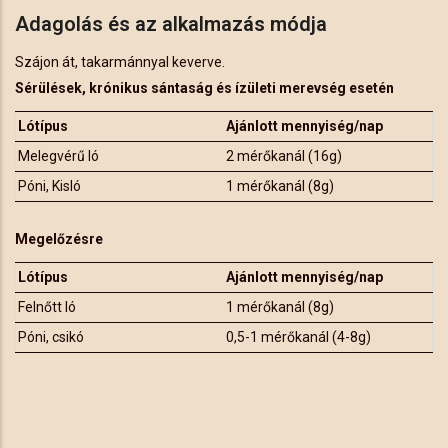
Adagolás és az alkalmazás módja
Szájon át, takarmánnyal keverve.
Sérülések, krónikus sántaság és ízületi merevség esetén
Lótípus
Ajánlott mennyiség/nap
Melegvérű ló
2 mérőkanál (16g)
Póni, Kisló
1 mérőkanál (8g)
Megelőzésre
Lótípus
Ajánlott mennyiség/nap
Felnőtt ló
1 mérőkanál (8g)
Póni, csikó
0,5-1 mérőkanál (4-8g)