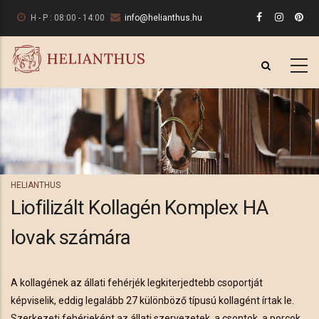
Ugrás
H - P : 08:00 - 14:00
info@helianthus.hu
a
tartalomra
HELIANTHUS
Liofilizált Kollagén Komplex HA
lovak számára
A kollagének az állati fehérjék legkiterjedtebb csoportját
képviselik, eddig legalább 27 különböző típusú kollagént írtak le.
Szerkezeti fehérjeként az állati szervezetek, a csontok, a porcok,