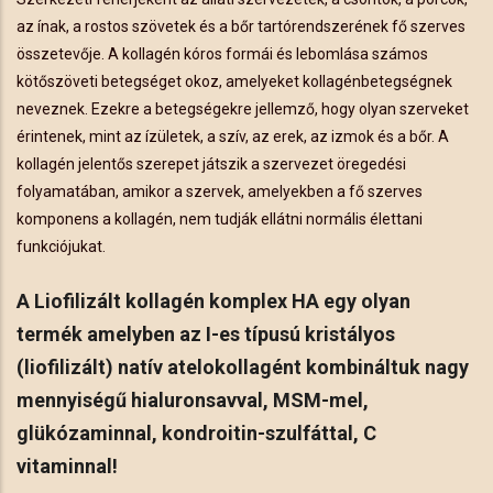
az ínak, a rostos szövetek és a bőr tartórendszerének fő szerves
összetevője. A kollagén kóros formái és lebomlása számos
kötőszöveti betegséget okoz, amelyeket kollagénbetegségnek
neveznek. Ezekre a betegségekre jellemző, hogy olyan szerveket
érintenek, mint az ízületek, a szív, az erek, az izmok és a bőr. A
kollagén jelentős szerepet játszik a szervezet öregedési
folyamatában, amikor a szervek, amelyekben a fő szerves
komponens a kollagén, nem tudják ellátni normális élettani
funkciójukat.
A Liofilizált kollagén komplex HA egy olyan
termék amelyben az I-es típusú kristályos
(liofilizált) natív atelokollagént kombináltuk nagy
mennyiségű hialuronsavval, MSM-mel,
glükózaminnal, kondroitin-szulfáttal, C
vitaminnal!