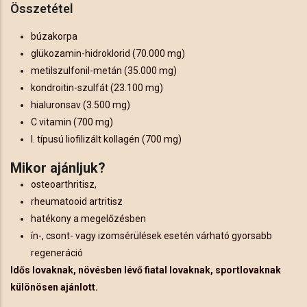
Összetétel
búzakorpa
glükozamin-hidroklorid (70.000 mg)
metilszulfonil-metán (35.000 mg)
kondroitin-szulfát (23.100 mg)
hialuronsav (3.500 mg)
C vitamin (700 mg)
I. típusú liofilizált kollagén (700 mg)
Mikor ajánljuk?
osteoarthritisz,
rheumatooid artritisz
hatékony a megelőzésben
ín-, csont- vagy izomsérülések esetén várható gyorsabb
regeneráció
Idős lovaknak, növésben lévő fiatal lovaknak, sportlovaknak
különösen ajánlott.