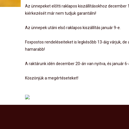
Az ünnepeket előtti raklapos kiszállításokhoz december 1
kiérkezését már nem tudjuk garantálni!
Az ünnepek utáni első raklapos kiszállítás január 9-e.
Foxpostos rendeléseiteket is legkésőbb 13-áig várjuk, de
hamarabb!
A raktárunk idén december 20-án van nyitva, és január 6-á
Köszönjük a megértéseteket!