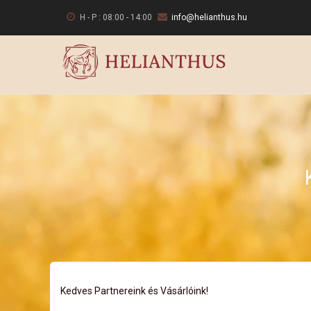
Ugrás
H - P : 08:00 - 14:00
info@helianthus.hu
a
tartalomra
Kedves Partnereink és Vásárlóink!