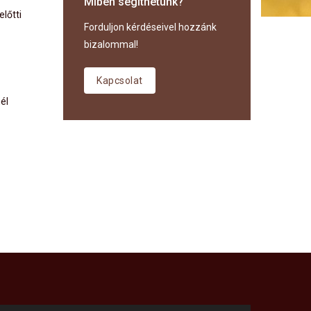
Miben segíthetünk?
lőtti
Forduljon kérdéseivel hozzánk
bizalommal!
Kapcsolat
él