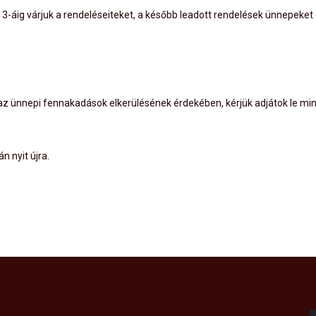
3-áig várjuk a rendeléseiteket, a később leadott rendelések ünnepeket e
 az ünnepi fennakadások elkerülésének érdekében, kérjük adjátok le min
n nyit újra.