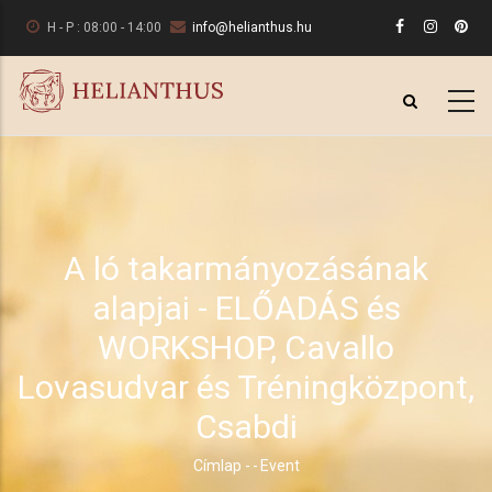
Ugrás
H - P : 08:00 - 14:00
info@helianthus.hu
a
tartalomra
A ló takarmányozásának
alapjai - ELŐADÁS és
WORKSHOP, Cavallo
Lovasudvar és Tréningközpont,
Csabdi
Címlap
-
-
Event
Morzsa