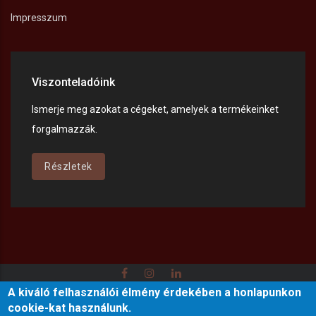
Impresszum
Viszonteladóink
Ismerje meg azokat a cégeket, amelyek a termékeinket
forgalmazzák.
Részletek
A kiváló felhasználói élmény érdekében a honlapunkon
Adatkezelési tájékoztató
Impresszum
Kapcsolat
cookie-kat használunk.