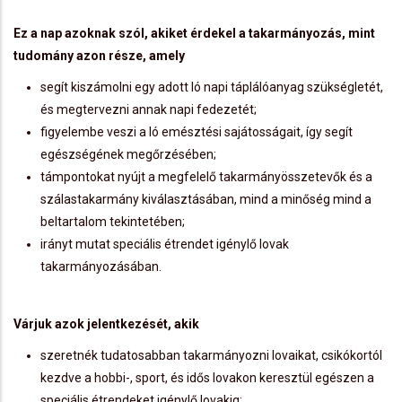
Ez a nap azoknak szól, akiket érdekel a takarmányozás, mint
tudomány azon része, amely
segít kiszámolni egy adott ló napi táplálóanyag szükségletét,
és megtervezni annak napi fedezetét;
figyelembe veszi a ló emésztési sajátosságait, így segít
egészségének megőrzésében;
támpontokat nyújt a megfelelő takarmányösszetevők és a
szálastakarmány kiválasztásában, mind a minőség mind a
beltartalom tekintetében;
irányt mutat speciális étrendet igénylő lovak
takarmányozásában.
Várjuk azok jelentkezését, akik
szeretnék tudatosabban takarmányozni lovaikat, csikókortól
kezdve a hobbi-, sport, és idős lovakon keresztül egészen a
speciális étrendeket igénylő lovakig;