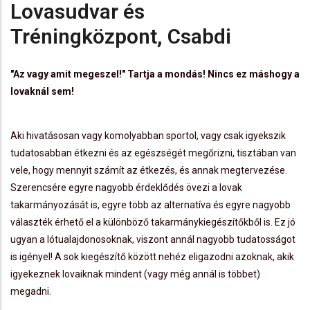
Lovasudvar és
Tréningközpont, Csabdi
"Az vagy amit megeszel!" Tartja a mondás! Nincs ez máshogy a
lovaknál sem!
Aki hivatásosan vagy komolyabban sportol, vagy csak igyekszik
tudatosabban étkezni és az egészségét megőrizni, tisztában van
vele, hogy mennyit számít az étkezés, és annak megtervezése.
Szerencsére egyre nagyobb érdeklődés övezi a lovak
takarmányozását is, egyre több az alternatíva és egyre nagyobb
választék érhető el a különböző takarmánykiegészítőkből is. Ez jó
ugyan a lótualajdonosoknak, viszont annál nagyobb tudatosságot
is igényel! A sok kiegészítő között nehéz eligazodni azoknak, akik
igyekeznek lovaiknak mindent (vagy még annál is többet)
megadni.