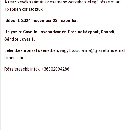
A résztvevők számát az esemény workshop jellegű része miatt
15 főben korlátoztuk.
Időpont: 2024. november 23., szombat
Helyszín: Cavallo Lovasudvar és Tréningközpont, Csabdi,
Sándor udvar 1.
Jelentkezni privát üzenetben, vagy
bozso.anna@gravetti.hu
email
címen lehet.
Részletesebb infók: +36302094286