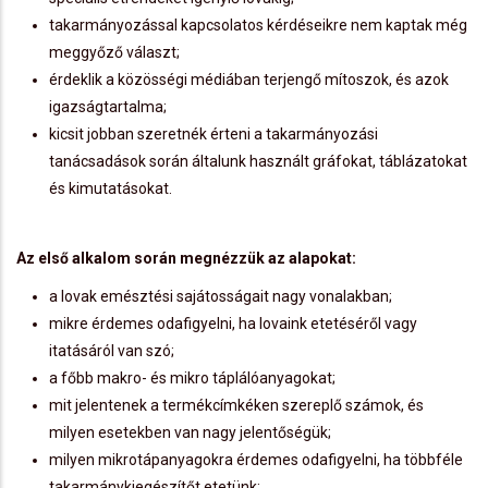
takarmányozással kapcsolatos kérdéseikre nem kaptak még
meggyőző választ;
érdeklik a közösségi médiában terjengő mítoszok, és azok
igazságtartalma;
kicsit jobban szeretnék érteni a takarmányozási
tanácsadások során általunk használt gráfokat, táblázatokat
és kimutatásokat.
Az első alkalom során megnézzük az alapokat:
a lovak emésztési sajátosságait nagy vonalakban;
mikre érdemes odafigyelni, ha lovaink etetéséről vagy
itatásáról van szó;
a főbb makro- és mikro táplálóanyagokat;
mit jelentenek a termékcímkéken szereplő számok, és
milyen esetekben van nagy jelentőségük;
milyen mikrotápanyagokra érdemes odafigyelni, ha többféle
takarmánykiegészítőt etetünk;