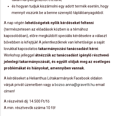
és hogyan tudjuk kiszámolni egy adott termék esetén, hogy
mennyit viszünk be a benne szereplő táplálóanyagokból.
A nap végén
lehetőségetek nyílik kérdéseket feltenni
(természetesen az előadások közben is a témához
kapcsolódóan), előre megküldött speciális kérdésekre a választ
bővebben is kifejtjük! A jelentkezőknek van lehetősége a saját
lovukkal kapcsolatos
takarmányozási tanácsadást kérni
.
Workshop jelleggel
átnézzük az tanácsadást igénylő résztvevő
jelenlegi takarmányozását, és együtt oldjuk meg az esetleges
problémákat és hiányokat, amennyiben vannak.
A kérdéseket a Helianthus Lótakarmányok Facebook oldalon
várjuk privát üzenetben vagy a
bozso.anna@gravetti.hu
email
címen!
A részvételi díj: 14.500 Ft/fő
A min. résztvevők száma 10 fő!