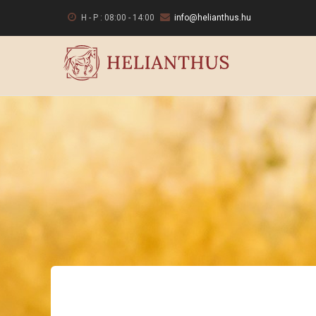
Ugrás
H - P : 08:00 - 14:00
info@helianthus.hu
a
tartalomra