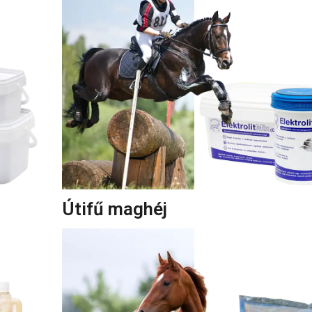
Útifű maghéj