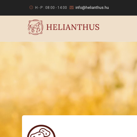
Ugrás
H - P : 08:00 - 14:00
info@helianthus.hu
a
tartalomra