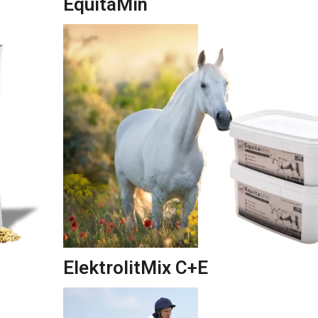
EquitaMin
ElektrolitMix C+E