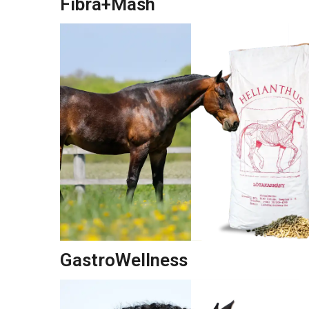
Fibra+Mash
GastroWellness