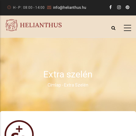
Ugrás
H - P : 08:00 - 14:00
info@helianthus.hu
a
tartalomra
Extra szelén
Címlap
-
Extra Szelén
Morzsa