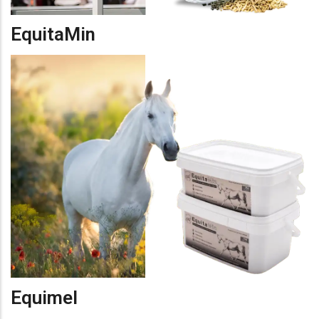
EquitaMin
Equimel