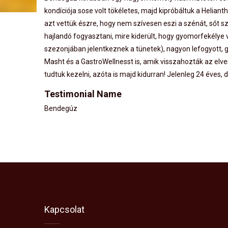
kondíciója sose volt tökéletes, majd kipróbáltuk a Helian
azt vettük észre, hogy nem szívesen eszi a szénát, sőt s
hajlandó fogyasztani, mire kiderült, hogy gyomorfekélye 
szezonjában jelentkeznek a tünetek), nagyon lefogyott, g
Masht és a GastroWellnesst is, amik visszahozták az elve
tudtuk kezelni, azóta is majd kidurran! Jelenleg 24 éves
Testimonial Name
Bendegúz
Kapcsolat