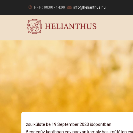
Ugrás
H - P : 08:00 - 14:00
info@helianthus.hu
a
tartalomra
zsu
küldte be 19 September 2023 időpontban
Bendegúz korábban egy nagyon komoly hasi műtéten esett á