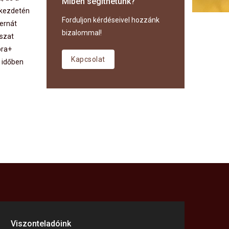
Miben segíthetünk?
l kezdetén
Forduljon kérdéseivel hozzánk
cernát
bizalommal!
ászat
bra+
Kapcsolat
r időben
Viszonteladóink