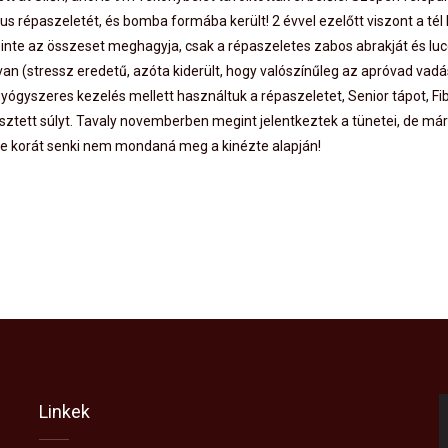
thus répaszeletét, és bomba formába került! 2 évvel ezelőtt viszont a té
zinte az összeset meghagyja, csak a répaszeletes zabos abrakját és lu
van (stressz eredetű, azóta kiderült, hogy valószínűleg az apróvad vad
yógyszeres kezelés mellett használtuk a répaszeletet, Senior tápot, Fi
sztett súlyt. Tavaly novemberben megint jelentkeztek a tünetei, de má
, de korát senki nem mondaná meg a kinézte alapján!
Linkek