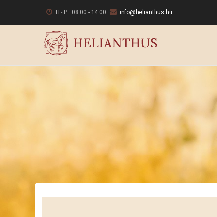
Ugrás
H - P : 08:00 - 14:00
info@helianthus.hu
a
tartalomra