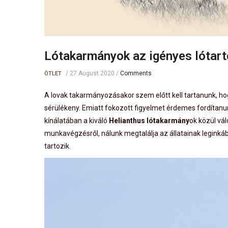
Lótakarmányok az igényes lótar
/
27 August 2020
/
Comments
ÖTLET
A lovak takarmányozásakor szem előtt kell tartanunk, ho
sérülékeny. Emiatt fokozott figyelmet érdemes fordítan
kínálatában a kiváló
Helianthus lótakarmány
ok közül vál
munkavégzésről, nálunk megtalálja az állatainak legink
tartozik.