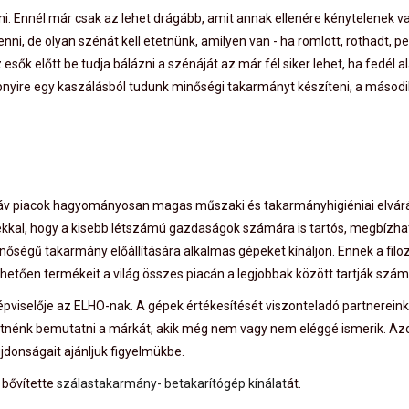
ni. Ennél már csak az lehet drágább, amit annak ellenére kénytelenek 
enni, de olyan szénát kell etetnünk, amilyen van - ha romlott, rothadt, p
esők előtt be tudja bálázni a szénáját az már fél siker lehet, ha fedél al
bbnyire egy kaszálásból tudunk minőségi takarmányt készíteni, a másod
dináv piacok hagyományosan magas műszaki és takarmányhigiéniai elvár
ndékkal, hogy a kisebb létszámú gazdaságok számára is tartós, megbízha
őségű takarmány előállítására alkalmas gépeket kínáljon. Ennek a filo
etően termékeit a világ összes piacán a legjobbak között tartják szám
pviselője az ELHO-nak. A gépek értékesítését viszonteladó partnereink
etnénk bemutatni a márkát, akik még nem vagy nem eléggé ismerik. Az
jdonságait ajánljuk figyelmükbe.
l bővítette
szálastakarmány- betakarítógép kínálat
át.