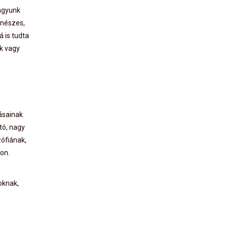
vagyunk
enészes,
á is tudta
ik vagy
ásainak
tó, nagy
zófiának,
on.
oknak,