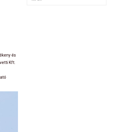
zékeny és
tti Kft.
tató