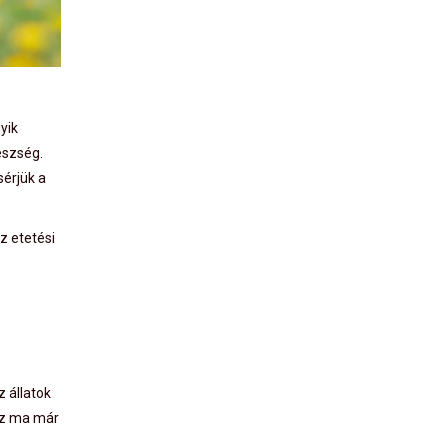
yik
észség.
sérjük a
z etetési
 állatok
ez ma már