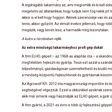
A legdrágább takarmány az, ami megromlik és ki kell dob
megetetni az állatainkkal, hogy tudjuk nem fog nekik jót t
akkor is el kell hogy fogyjon. Akinek szerencséje van és az 
tenni, akkor győzött. Az elmúlt évekre jellemző, hogy tö
megázik, vagy kevés lesz, a harmadik meg bizonytalan.
A kulcs a
tárolás
ban rejlik.
Az extra minőségű takarmányhoz profi gép dukál
A finn ELHO, gépeit – az 1968-as alapítás óta – a skan
megfelelően fejleszti és gyártja. Teszi ezt azzal a szá
teljesítményű, gazdaságosan üzemeltethető és kiváló min
a minőség-központú fejlesztésnek és gyártásnak köszönh
Az Agrowolf Kft. 2012 óta magyarországi importőre és ké
segítségével végezzük. Ezzel a cikkünkkel azoknak szer
akik már ismerik vagy használják az ELHO gépeit, a gyár ú
A finn gyártó, a 2021-es évre is több új fejlesztésű géppe