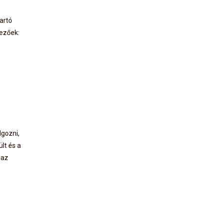
artó
kezőek:
lgozni,
lt és a
 az