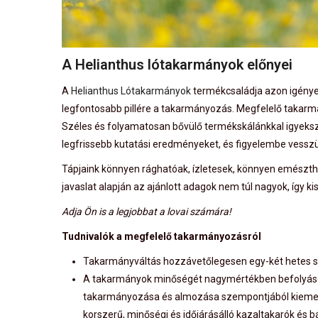
A Helianthus lótakarmányok előnyei
A
Helianthus Lótakarmányok
termékcsaládja azon igényes 
legfontosabb pillére a takarmányozás. Megfelelő takarmá
Széles és folyamatosan bővülő termékskálánkkal igyekszü
legfrissebb kutatási eredményeket, és figyelembe vesszük
Tápjaink könnyen rághatóak, ízletesek, könnyen emészthet
javaslat alapján az ajánlott adagok nem túl nagyok, így k
Adja Ön is a legjobbat a lovai számára!
Tudnivalók a megfelelő takarmányozásról
Takarmányváltás hozzávetőlegesen egy-két hetes s
A takarmányok minőségét nagymértékben befolyásolja 
takarmányozása és almozása szempontjából kiemel
korszerű, minőségi és időjárásálló kazaltakarók és b