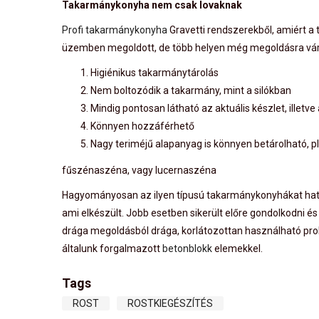
Takarmánykonyha nem csak lovaknak
Profi takarmánykonyha
Gravetti rendszerekből, amiért a 
üzemben megoldott, de több helyen még megoldásra váró 
Higiénikus takarmánytárolás
Nem boltozódik a takarmány, mint a silókban
Mindig pontosan látható az aktuális készlet, illetve
Könnyen hozzáférhető
Nagy teriméjű alapanyag is könnyen betárolható, pl.
fűszénaszéna, vagy lucernaszéna
Hagyományosan az ilyen típusú takarmánykonyhákat hatalm
ami elkészült. Jobb esetben sikerült előre gondolkodni és
drága megoldásból drága, korlátozottan használható prob
általunk forgalmazott
betonblokk
elemekkel.
Tags
ROST
ROSTKIEGÉSZÍTÉS