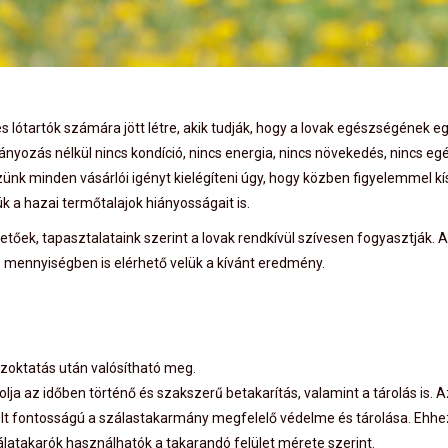
lótartók számára jött létre, akik tudják, hogy a lovak egészségének eg
nyozás nélkül nincs kondíció, nincs energia, nincs növekedés, nincs eg
nk minden vásárlói igényt kielégíteni úgy, hogy közben figyelemmel kí
 a hazai termőtalajok hiányosságait is.
őek, tapasztalataink szerint a lovak rendkívül szívesen fogyasztják. A
is mennyiségben is elérhető velük a kívánt eredmény.
zoktatás után valósítható meg.
az időben történő és szakszerű betakarítás, valamint a tárolás is. Az
t fontosságú a szálastakarmány megfelelő védelme és tárolása. Ehh
álatakarók használhatók a takarandó felület mérete szerint.