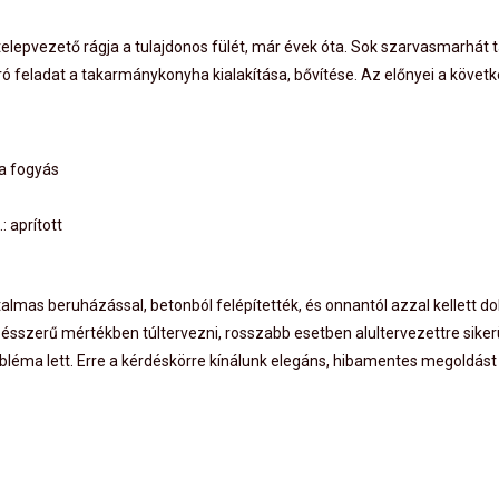
telepvezető rágja a tulajdonos fülét, már évek óta. Sok szarvasmarhát t
feladat a takarmánykonyha kialakítása, bővítése. Az előnyei a követ
 a fogyás
: aprított
as beruházással, betonból felépítették, és onnantól azzal kellett do
 ésszerű mértékben túltervezni, rosszabb esetben alultervezettre sikerü
léma lett. Erre a kérdéskörre kínálunk elegáns, hibamentes megoldást