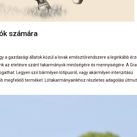
tók számára
gy a gazdasági állatok közül a lovak emésztőrendszere a leginkább ér
unk az etetésre szánt takarmányok minőségére és mennyiségére. A Grave
ogathat. Legyen szó bármilyen lótípusról, vagy akármilyen intenzitású
ább megfelelő terméket. Lótakarmányainkhoz részletes adagolási útmu