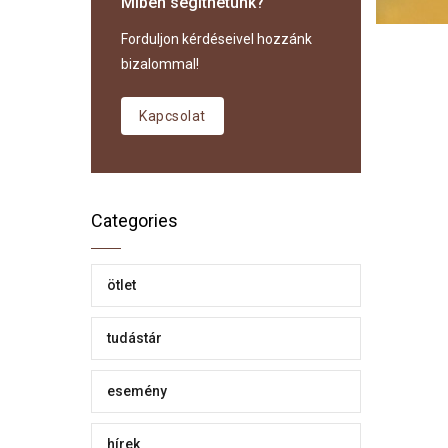
Miben segíthetünk?
Forduljon kérdéseivel hozzánk
bizalommal!
Kapcsolat
Categories
ötlet
tudástár
esemény
hírek