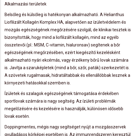
Alkalmazási területek
Belsőleg és külsőleg is hatékonyan alkalmazható. A Helianthus
Liofilizált Kollagén Komplex HA, alapvetően az ízületvédelem és
mozgás egészségének megőrzésére szolgál, de klinikai tesztek is
bizonyították, hogy mind a liofilizált kollagén, mind az egyéb
összetevői (pl.: MSM, C-vitamin, hialuronsav) segítenek a bőr
egészségének megőrzésében, ezért kiegészítő kezelésként
alkalmazható nyári ekcémás, vagy érzékeny bőrű lovak számára
is. Javítja a szaruképletek (mind a bőr, szőr, paták) szerkezetét is.
A szövetek rugalmasak, hidratáltabbak és ellenállóbbak lesznek a
környezeti hatásokkal szemben is.
Ízületek és szalagok egészségének támogatása érdekében
sportlovak számára is nagy segítség. Az ízületi problémák
megelőzésére és kezelésére is használják, különösen idősebb
lovak esetén.
Doppingmentes, mégis nagy segítséget nyújt a mozgásszervek
gyulladásos kórképei esetében is. Az immunrendszeren keresztül