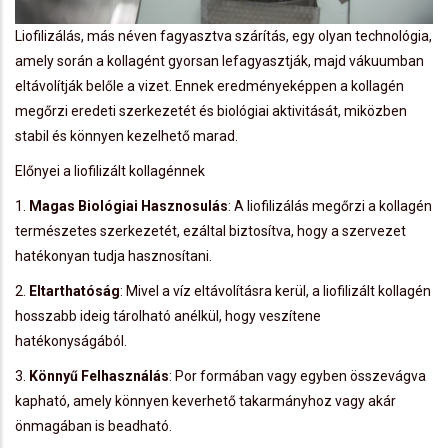
Liofilizálás, más néven fagyasztva szárítás, egy olyan technológia,
amely során a kollagént gyorsan lefagyasztják, majd vákuumban
eltávolítják belőle a vizet. Ennek eredményeképpen a kollagén
megőrzi eredeti szerkezetét és biológiai aktivitását, miközben
stabil és könnyen kezelhető marad.
Előnyei a liofilizált kollagénnek
1.
Magas Biológiai Hasznosulás
: A liofilizálás megőrzi a kollagén
természetes szerkezetét, ezáltal biztosítva, hogy a szervezet
hatékonyan tudja hasznosítani.
2.
Eltarthatóság
: Mivel a víz eltávolításra kerül, a liofilizált kollagén
hosszabb ideig tárolható anélkül, hogy veszítene
hatékonyságából.
3.
Könnyű Felhasználás
: Por formában vagy egyben összevágva
kapható, amely könnyen keverhető takarmányhoz vagy akár
önmagában is beadható.