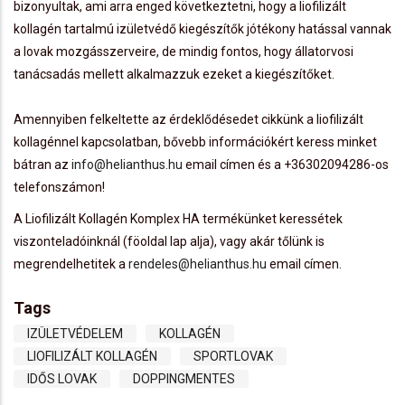
bizonyultak, ami arra enged következtetni, hogy a liofilizált
kollagén tartalmú izületvédő kiegészítők jótékony hatással vannak
a lovak mozgásszerveire, de mindig fontos, hogy állatorvosi
tanácsadás mellett alkalmazzuk ezeket a kiegészítőket.
Amennyiben felkeltette az érdeklődésedet cikkünk a liofilizált
kollagénnel kapcsolatban, bővebb információkért keress minket
bátran az
info@helianthus.hu
email címen és a +36302094286-os
telefonszámon!
A Liofilizált Kollagén Komplex HA termékünket keressétek
viszonteladóinknál (föoldal lap alja), vagy akár tőlünk is
megrendelhetitek a
rendeles@helianthus.hu
email címen.
Tags
IZÜLETVÉDELEM
KOLLAGÉN
LIOFILIZÁLT KOLLAGÉN
SPORTLOVAK
IDŐS LOVAK
DOPPINGMENTES