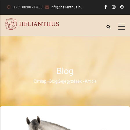
Ugrás
H - P : 08:00 - 14:00
info@helianthus.hu
a
tartalomra
Blog
Címlap
-
Blog Bejegyzések
-
Article
Morzsa