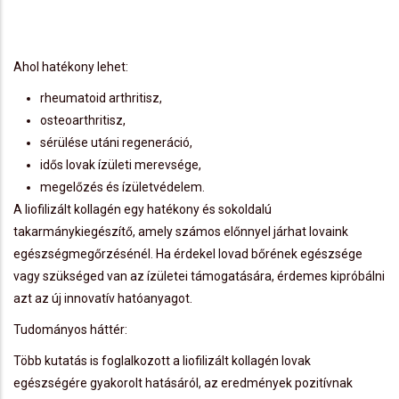
Ahol hatékony lehet:
rheumatoid arthritisz,
osteoarthritisz,
sérülése utáni regeneráció,
idős lovak ízületi merevsége,
megelőzés és ízületvédelem.
A liofilizált kollagén egy hatékony és sokoldalú
takarmánykiegészítő, amely számos előnnyel járhat lovaink
egészségmegőrzésénél. Ha érdekel lovad bőrének egészsége
vagy szükséged van az ízületei támogatására, érdemes kipróbálni
azt az új innovatív hatóanyagot.
Tudományos háttér:
Több kutatás is foglalkozott a liofilizált kollagén lovak
egészségére gyakorolt hatásáról, az eredmények pozitívnak