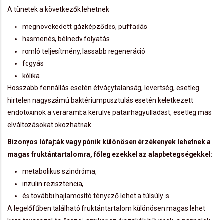
A tünetek a következők lehetnek
megnövekedett gázképződés, puffadás
hasmenés, bélnedv folyatás
romló teljesítmény, lassabb regeneráció
fogyás
kólika
Hosszabb fennállás esetén étvágytalanság, levertség, esetleg
hirtelen nagyszámú baktériumpusztulás esetén keletkezett
endotoxinok a véráramba kerülve patairhagyulladást, esetleg más
elváltozásokat okozhatnak.
Bizonyos lófajták vagy pónik különösen érzékenyek lehetnek a
magas fruktántartalomra, főleg ezekkel az alapbetegségekkel:
metabolikus szindróma,
inzulin rezisztencia,
és további hajlamosító tényező lehet a túlsúly is.
A legelőfűben található fruktántartalom különösen magas lehet