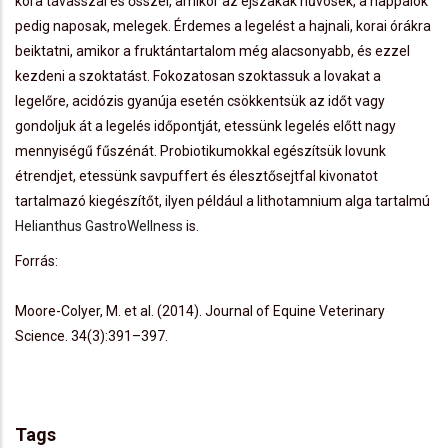
kora tavasszal és ősszel, amikor az éjszakák hűvösek, a nappalok
pedig naposak, melegek. Érdemes a legelést a hajnali, korai órákra
beiktatni, amikor a fruktántartalom még alacsonyabb, és ezzel
kezdeni a szoktatást. Fokozatosan szoktassuk a lovakat a
legelőre, acidózis gyanúja esetén csökkentsük az időt vagy
gondoljuk át a legelés időpontját, etessünk legelés előtt nagy
mennyiségű fűszénát. Probiotikumokkal egészítsük lovunk
étrendjet, etessünk savpuffert és élesztősejtfal kivonatot
tartalmazó kiegészítőt, ilyen például a lithotamnium alga tartalmú
Helianthus GastroWellness
is.
Forrás:
Moore-Colyer, M. et al. (2014). Journal of Equine Veterinary
Science. 34(3):391–397.
Tags