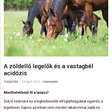
A zöldellő legelők és a vastagbél
acidózis
/
28 April 2023
/
Comments
TUDÁSTÁR
Menthetetlenül itt a tavasz!
Sok ló számára ez a legkedvesebb elfoglaltságukkal egyenlő, a
legeléssel. Sajnos azonban nem minden alkalommal zajlik ez