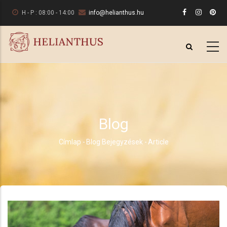
Ugrás
H - P : 08:00 - 14:00
info@helianthus.hu
a
tartalomra
Blog
Címlap
-
Blog Bejegyzések
-
Article
Morzsa