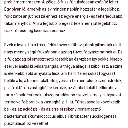
problémamentesen. A zöldellő friss fű túlságosan csábító lehet.
Egy olyan ló, amelyik az év minden napján hozzáfér a legelőhöz,
fokozatosan jut hozzá ehhez az egyre energia- és fehérjedúsabb
takarmányhoz. Ám a legtöbb ló egész télen nem jut legelőhöz,
csak fű- esetleg lucernaszénához.
Ezek a lovak, ha a friss, lédús tavaszi fűhöz jutnak pillanatok alatt
nagy mennyiségű fruktánban gazdag füvet fogyaszthatnak el. Ez
a fű gazdag jól emészthető rostokban és vízben így sokkal kisebb
eséllyel alakul ki bélsárpangás, a trágya állaga lazább lesz, a színe
is élénkebb zöld árnyalatú lesz, ám ha hirtelen sokat fogyaszt
belőle a ló, a benne található gyorsan fermentálódó szénhidrátok,
pl a fruktán, a vastagbélbe kerülve, az általa táplált bélflórához
tartozó baktériumok túlszaporodásahoz vezet, amelyek tejsavat
termelve felborítják a vastagbél pH-ját. Túlsavasodás következik
be - ez az acidózis - és az erre érzékeny rostemésztő
baktériumok (Ruminococcus albus, Fibrobacter succinogenes)
pusztulásához vezethet.