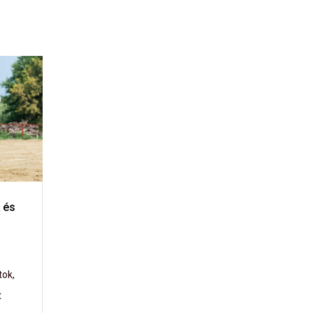
 és
tok,
t