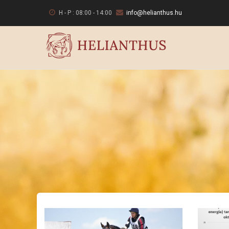
Ugrás
H - P : 08:00 - 14:00
info@helianthus.hu
a
tartalomra