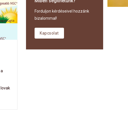
Miben segíthetünk?
Forduljon kérdéseivel hozzánk
bizalommal!
Kapcsolat
 a
 lovak