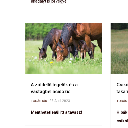
akadályt is jól vegye!
A zöldellő legelők és a
Csikó
vastagbél acidózis
taka
28 April 2023
TUDÁSTÁR
TUDÁS
Menthetetlenül itt a tavasz!
Hibák
csikó