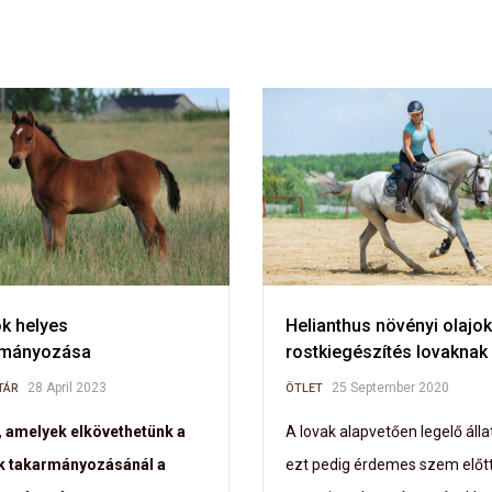
k helyes
Helianthus növényi olajok
rmányozása
rostkiegészítés lovaknak
28 April 2023
25 September 2020
TÁR
ÖTLET
, amelyek elkövethetünk a
A lovak alapvetően legelő álla
k takarmányozásánál a
ezt pedig érdemes szem előt