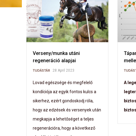
Verseny/munka utáni
Tápan
regeneráció alapjai
melle
28 April 2023
TUDÁSTÁR
TUDÁS
Lovad egészsége és megfelelő
A leg
kondíciója az egyik fontos kulcs a
legte
sikerhez, ezért gondoskodj róla,
bizto
hogy az edzések és versenyek után
biztos
megkapja a lehetőséget a teljes
regenerációra, hogy a következő