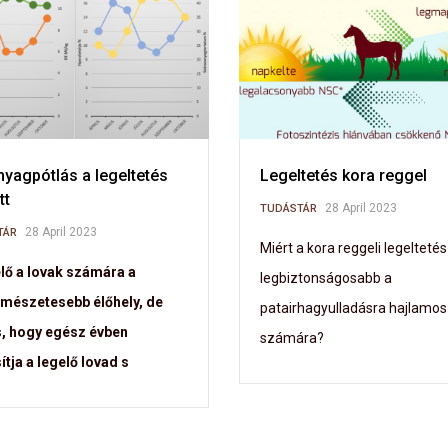
yagpótlás a legeltetés
Legeltetés kora reggel
tt
28 April 2023
TUDÁSTÁR
28 April 2023
TÁR
Miért a kora reggeli legeltetés
elő a lovak számára a
legbiztonságosabb a
rmészetesebb élőhely, de
patairhagyulladásra hajlamos
s, hogy egész évben
számára?
ítja a legelő lovad s