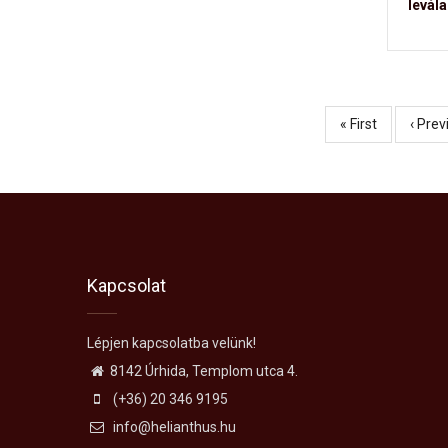
levála
Első
« First
Előző
‹ Prev
Oldalszámozás
oldal
oldal
Kapcsolat
Lépjen kapcsolatba velünk!
8142 Úrhida, Templom utca 4.
(+36) 20 346 9195
info@helianthus.hu