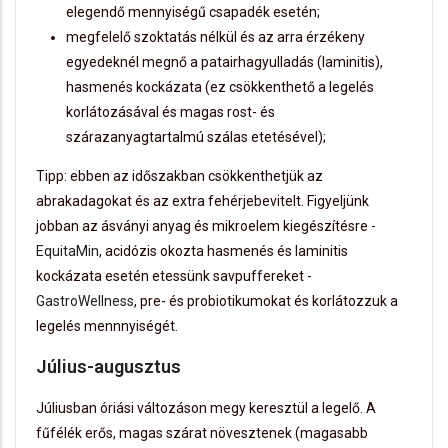
elegendő mennyiségű csapadék esetén;
megfelelő szoktatás nélkül és az arra érzékeny
egyedeknél megnő a patairhagyulladás (laminitis),
hasmenés kockázata (ez csökkenthető a legelés
korlátozásával és magas rost- és
szárazanyagtartalmú szálas etetésével);
Tipp: ebben az időszakban csökkenthetjük az
abrakadagokat és az extra fehérjebevitelt. Figyeljünk
jobban az ásványi anyag és mikroelem kiegészítésre -
EquitaMin
, acidózis okozta hasmenés és laminitis
kockázata esetén etessünk savpuffereket -
GastroWellness
, pre- és probiotikumokat és korlátozzuk a
legelés mennnyiségét.
Július-augusztus
Júliusban óriási változáson megy keresztül a legelő. A
fűfélék erős, magas szárat növesztenek (magasabb