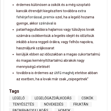
érdemes különösen a csikók és a még szoptató
kancák étrendjét kiegészíteni továbbra
extra
fehérjeforrással, premix
-szel, ha a legelő hozama
gyenge, akkor
szénával
is
patairhagyulladásra hajlamos vagy túlsúlyos lovak
számára csökkentsük a legelés idejét és időzítsük
inkább a kora reggeli órákra, vagy felhős napokra,
használjunk szájkosarat
kerüljük ebben az időszakban a magas cukortartalmú
és magas keményítőtartalmú abrakok nagy
mennyiségű etetését
továbbra is érdemes az
útifű maghéj
etetése abban
az esetben, ha a lovak már csak „csipegetnek”
Tags
LEGELŐ
LEGELŐGAZDÁLKODÁS
CSIKÓK
TENYÉSZTÉS
NÖVEKEDÉS
FRUKTÁN
PATAIRHAGYULLADÁS
HOMOK