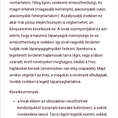
rosttartalom, főleg lignin, csökkenő emészthetőség), és
magot érlelnek (magasabb keményítő, alacsonyabb cukor,
alacsonyabb fehérjetartalom). Aszályosabb években ez
akár már június elején/közepén is végbemehet, ún.
kényszerérés következik be. A lovak szempontjából ez azt
jelenti, hogy a hasznos tápanyagok mennyisége és az
emészthetőség is csökken, így jóval nagyobb területen
tudják csak tápanyagigényüket fedezni. Ilyenkorra a
legeltetett területet hajlamosak tarra rágni, vagy a lábon
száradt, érett növényeket meghagyni, inkább a friss
hajtásokat keresik (amennyiben van elég csapadék). Majd
amikor végetért az érés, a magokat a növények elhullajtják,
tovább csökken a legelő tápanyagtartalma.
Következmények
a lovak ebben az időszakban veszíthetnek
kondíciójukból (szoptató kancáké különösen), a csikók
növekedése lassul. Tarra rágott legelők esetén, sokkal