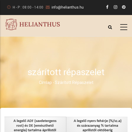
Ugrás
H - P : 08:00 - 14:00
info@helianthus.hu
a
tartalomra
szárított répaszelet
Címlap
-
Szárított Répaszelet
Morzsa