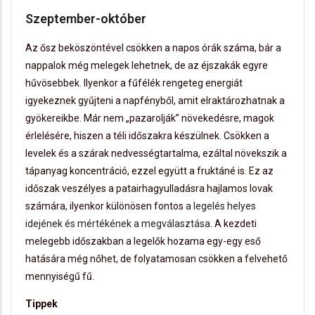
Szeptember-október
Az ősz beköszöntével csökken a napos órák száma, bár a
nappalok még melegek lehetnek, de az éjszakák egyre
hűvösebbek. Ilyenkor a fűfélék rengeteg energiát
igyekeznek gyűjteni a napfényből, amit elraktározhatnak a
gyökereikbe. Már nem „pazarolják” növekedésre, magok
érlelésére, hiszen a téli időszakra készülnek. Csökken a
levelek és a szárak nedvességtartalma, ezáltal növekszik a
tápanyag koncentráció, ezzel együtt a fruktáné is. Ez az
időszak veszélyes a patairhagyulladásra hajlamos lovak
számára, ilyenkor különösen fontos
a legelés helyes
idejének és mértékének a megválasztása
. A kezdeti
melegebb időszakban a legelők hozama egy-egy eső
hatására még nőhet, de folyatamosan csökken a felvehető
mennyiségű fű.
Tippek