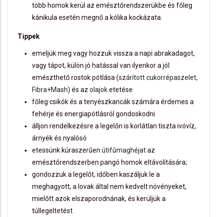
több homok kerül az emésztőrendszerükbe és főleg
kánikula esetén megnő a kólika kockázata.
Tippek
emeljük meg vagy hozzuk vissza a napi abrakadagot,
vagy tápot, külön jó hatással van ilyenkor a jól
emészthető rostok pótlása (
szárított cukorrépaszelet
,
Fibra+Mash
) és az
olajok
etetése
főleg csikók és a tenyészkancák számára érdemes a
fehérje és energiapótlásról gondoskodni
álljon rendelkezésre a legelőn is korlátlan tiszta ivóvíz,
árnyék és nyalósó
etessünk kúraszerűen
útifűmaghéjat
az
emésztőrendszerben pangó homok eltávolítására;
gondozzuk a legelőt, időben kaszáljuk le a
meghagyott, a lovak által nem kedvelt növényeket,
mielőtt azok elszaporodnának, és kerüljük a
túllegeltetést