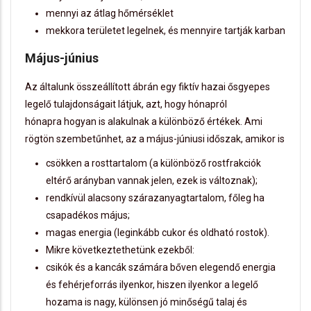
mennyi az átlag hőmérséklet
mekkora területet legelnek, és mennyire tartják karban
Május-június
Az általunk összeállított ábrán egy fiktív hazai ősgyepes
legelő tulajdonságait látjuk, azt, hogy hónapról
hónapra hogyan is alakulnak a különböző értékek. Ami
rögtön szembetűnhet, az a május-júniusi időszak, amikor is
csökken a rosttartalom (a különböző rostfrakciók
eltérő arányban vannak jelen, ezek is változnak);
rendkívül alacsony szárazanyagtartalom, főleg ha
csapadékos május;
magas energia (leginkább cukor és oldható rostok).
Mikre következtethetünk ezekből:
csikók és a kancák számára bőven elegendő energia
és fehérjeforrás ilyenkor, hiszen ilyenkor a legelő
hozama is nagy, különsen jó minőségű talaj és