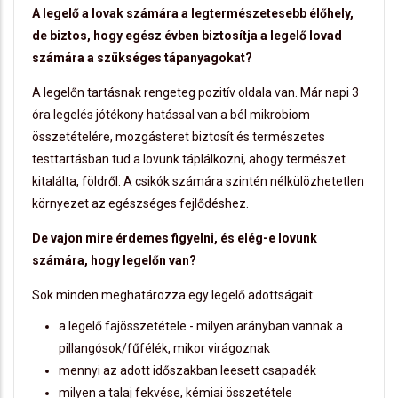
A legelő a lovak számára a legtermészetesebb élőhely,
de biztos, hogy egész évben biztosítja a legelő lovad
számára a szükséges tápanyagokat?
A legelőn tartásnak rengeteg pozitív oldala van. Már napi 3
óra legelés jótékony hatással van a bél mikrobiom
összetételére, mozgásteret biztosít és természetes
testtartásban tud a lovunk táplálkozni, ahogy természet
kitalálta, földről. A csikók számára szintén nélkülözhetetlen
környezet az egészséges fejlődéshez.
De vajon mire érdemes figyelni, és elég-e lovunk
számára, hogy legelőn van?
Sok minden meghatározza egy legelő adottságait:
a legelő fajösszetétele - milyen arányban vannak a
pillangósok/fűfélék, mikor virágoznak
mennyi az adott időszakban leesett csapadék
milyen a talaj fekvése, kémiai összetétele