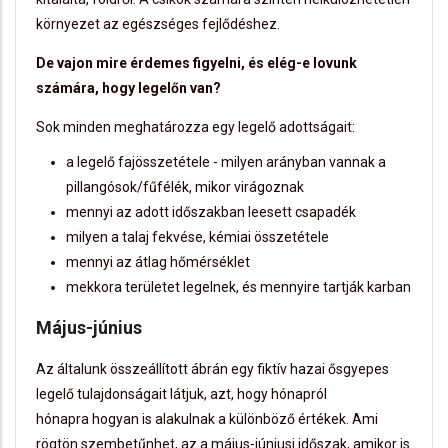
környezet az egészséges fejlődéshez.
De vajon mire érdemes figyelni, és elég-e lovunk
számára, hogy legelőn van?
Sok minden meghatározza egy legelő adottságait:
a legelő fajösszetétele - milyen arányban vannak a
pillangósok/fűfélék, mikor virágoznak
mennyi az adott időszakban leesett csapadék
milyen a talaj fekvése, kémiai összetétele
mennyi az átlag hőmérséklet
mekkora területet legelnek, és mennyire tartják karban
Május-június
Az általunk összeállított ábrán egy fiktív hazai ősgyepes
legelő tulajdonságait látjuk, azt, hogy hónapról
hónapra hogyan is alakulnak a különböző értékek. Ami
rögtön szembetűnhet, az a május-júniusi időszak, amikor is