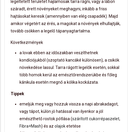
legeltetett területet hajlamosak tarra rágni, vagy a lábon
száradt, érett növényeket meghagyni, inkább a friss
hajtásokat keresik (amennyiben van elég csapadék). Majd
amikor végetért az érés, a magokat a növények elhullajtják,
tovább csökken a legelő tápanyagtartalma.
Következmények
a lovak ebben az időszakban veszíthetnek
kondíciójukból (szoptató kancáké különösen), a csikók
növekedése lassul. Tarra rágott legelők esetén, sokkal
több homok kerül az emésztőrendszerükbe és főleg
kánikula esetén megnő a kólika kockázata.
Tippek
emeljük meg vagy hozzuk vissza a napi abrakadagot,
vagy tápot, külön jó hatással van ilyenkor a jól
emészthető rostok pótlása (
szárított cukorrépaszelet
,
Fibra+Mash
) és az
olajok
etetése