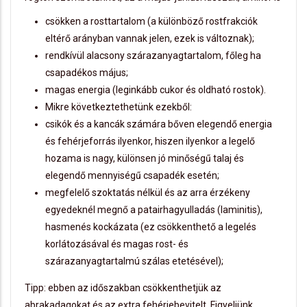
csökken a rosttartalom (a különböző rostfrakciók
eltérő arányban vannak jelen, ezek is változnak);
rendkívül alacsony szárazanyagtartalom, főleg ha
csapadékos május;
magas energia (leginkább cukor és oldható rostok).
Mikre következtethetünk ezekből:
csikók és a kancák számára bőven elegendő energia
és fehérjeforrás ilyenkor, hiszen ilyenkor a legelő
hozama is nagy, különsen jó minőségű talaj és
elegendő mennyiségű csapadék esetén;
megfelelő szoktatás nélkül és az arra érzékeny
egyedeknél megnő a patairhagyulladás (laminitis),
hasmenés kockázata (ez csökkenthető a legelés
korlátozásával és magas rost- és
szárazanyagtartalmú szálas etetésével);
Tipp: ebben az időszakban csökkenthetjük az
abrakadagokat és az extra fehérjebevitelt. Figyeljünk