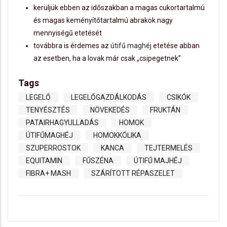
kerüljük ebben az időszakban a magas cukortartalmú
és magas keményítőtartalmú abrakok nagy
mennyiségű etetését
továbbra is érdemes az
útifű maghéj
etetése abban
az esetben, ha a lovak már csak „csipegetnek”
Tags
LEGELŐ
LEGELŐGAZDÁLKODÁS
CSIKÓK
TENYÉSZTÉS
NÖVEKEDÉS
FRUKTÁN
PATAIRHAGYULLADÁS
HOMOK
ÚTIFŰMAGHÉJ
HOMOKKÓLIKA
SZUPERROSTOK
KANCA
TEJTERMELÉS
EQUITAMIN
FŰSZÉNA
ÚTIFŰ MAJHÉJ
FIBRA+ MASH
SZÁRÍTOTT RÉPASZELET