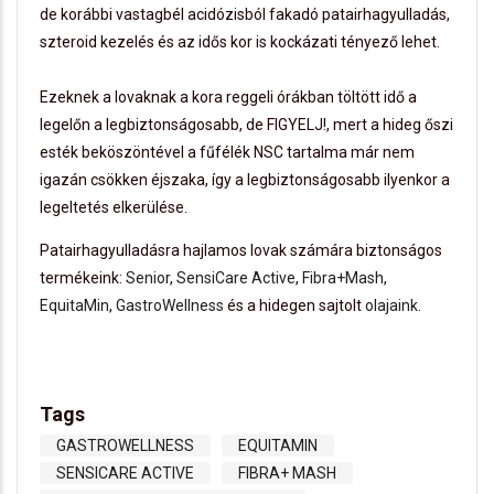
de korábbi vastagbél acidózisból fakadó patairhagyulladás,
szteroid kezelés és az idős kor is kockázati tényező lehet.
Ezeknek a lovaknak a kora reggeli órákban töltött idő a
legelőn a legbiztonságosabb, de FIGYELJ!, mert a hideg őszi
esték beköszöntével a fűfélék NSC tartalma már nem
igazán csökken éjszaka, így a legbiztonságosabb ilyenkor a
legeltetés elkerülése.
Patairhagyulladásra hajlamos lovak számára biztonságos
termékeink:
Senior
,
SensiCare Active
,
Fibra+Mash
,
EquitaMin
,
GastroWellness
és a hidegen sajtolt
olajaink
.
Tags
GASTROWELLNESS
EQUITAMIN
SENSICARE ACTIVE
FIBRA+ MASH