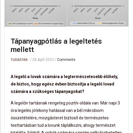
Tápanyagpótlás a legeltetés
mellett
/
28 April 2023
/
Comments
TUDÁSTÁR
A legelő a lovak számára a legtermészetesebb élőhely,
de biztos, hogy egész évben biztosítja a legelő lovad
számára a szükséges tápanyagokat?
A legelőn tartásnak rengeteg pozitív oldala van. Már napi 3
óra legelés jótékony hatással van a bél mikrobiom
összetételére, mozgásteret biztosít és természetes
testtartásban tud a lovunk táplálkozni, ahogy természet
kitalálta, földről. A csikók számára szintén nélkülözhetetlen