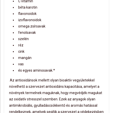
C vitamin
béta karotin
flavonoidok
izoflavonoidok
omega zsírsavak
fenolsavak
szelén
réz
cink
mangán
vas
és egyes aminosavak.*
Az antioxidánsok mellett olyan bioaktív vegyületekkel
növelhető a szervezet antioxidáns kapacitása, amelyet a
növények termelnek maguknak, hogy megvédjék magukat
az oxidatív stresszel szemben. Ezek az anyagok olyan
antimikrobiális, gyulladáscsökkentő és aromás hatással
rendelkeznek, amelyek segítik a szervezet a védekezésben