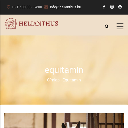
Ugrás
H - P : 08:00 - 14:00
info@helianthus.hu
a
tartalomra
equitamin
Címlap
-
Equitamin
Morzsa