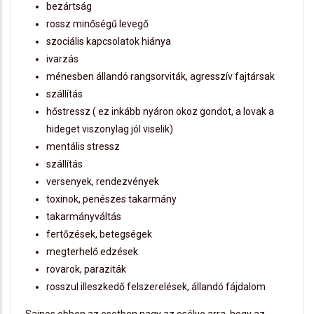
bezártság
rossz minőségű levegő
szociális kapcsolatok hiánya
ivarzás
ménesben állandó rangsorviták, agresszív fajtársak
szállítás
hőstressz ( ez inkább nyáron okoz gondot, a lovak a
hideget viszonylag jól viselik)
mentális stressz
szállítás
versenyek, rendezvények
toxinok, penészes takarmány
takarmányváltás
fertőzések, betegségek
megterhelő edzések
rovarok, paraziták
rosszul illeszkedő felszerelések, állandó fájdalom