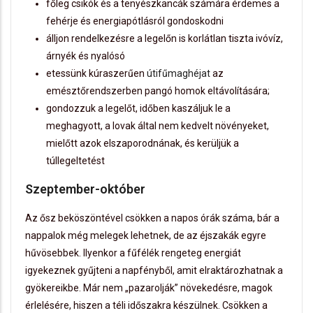
főleg csikók és a tenyészkancák számára érdemes a
fehérje és energiapótlásról gondoskodni
álljon rendelkezésre a legelőn is korlátlan tiszta ivóvíz,
árnyék és nyalósó
etessünk kúraszerűen
útifűmaghéjat
az
emésztőrendszerben pangó homok eltávolítására;
gondozzuk a legelőt, időben kaszáljuk le a
meghagyott, a lovak által nem kedvelt növényeket,
mielőtt azok elszaporodnának, és kerüljük a
túllegeltetést
Szeptember-október
Az ősz beköszöntével csökken a napos órák száma, bár a
nappalok még melegek lehetnek, de az éjszakák egyre
hűvösebbek. Ilyenkor a fűfélék rengeteg energiát
igyekeznek gyűjteni a napfényből, amit elraktározhatnak a
gyökereikbe. Már nem „pazarolják” növekedésre, magok
érlelésére, hiszen a téli időszakra készülnek. Csökken a