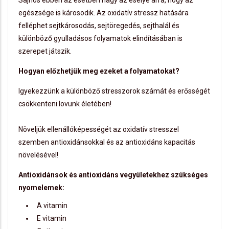
Sajnos ebben az esetben nagy az esélye arra, hogy az
egészsége is károsodik. Az oxidatív stressz hatására
felléphet sejtkárosodás, sejtöregedés, sejthalál és
különböző gyulladásos folyamatok elindításában is
szerepet játszik.
Hogyan előzhetjük meg ezeket a folyamatokat?
Igyekezzünk a különböző stresszorok számát és erősségét
csökkenteni lovunk életében!
Növeljük ellenállóképességét az oxidatív stresszel
szemben antioxidánsokkal és az antioxidáns kapacitás
növelésével!
Antioxidánsok és antioxidáns vegyületekhez szükséges
nyomelemek:
A vitamin
E vitamin