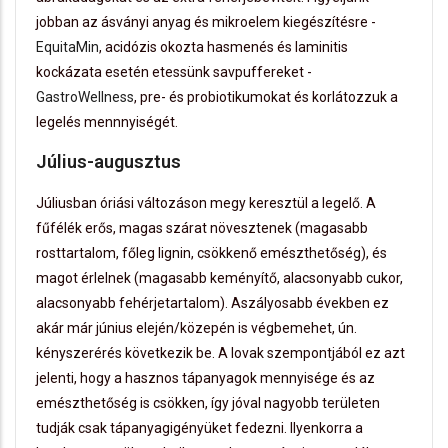
jobban az ásványi anyag és mikroelem kiegészítésre -
EquitaMin
, acidózis okozta hasmenés és laminitis
kockázata esetén etessünk savpuffereket -
GastroWellness
, pre- és probiotikumokat és korlátozzuk a
legelés mennnyiségét.
Július-augusztus
Júliusban óriási változáson megy keresztül a legelő. A
fűfélék erős, magas szárat növesztenek (magasabb
rosttartalom, főleg lignin, csökkenő emészthetőség), és
magot érlelnek (magasabb keményítő, alacsonyabb cukor,
alacsonyabb fehérjetartalom). Aszályosabb években ez
akár már június elején/közepén is végbemehet, ún.
kényszerérés következik be. A lovak szempontjából ez azt
jelenti, hogy a hasznos tápanyagok mennyisége és az
emészthetőség is csökken, így jóval nagyobb területen
tudják csak tápanyagigényüket fedezni. Ilyenkorra a