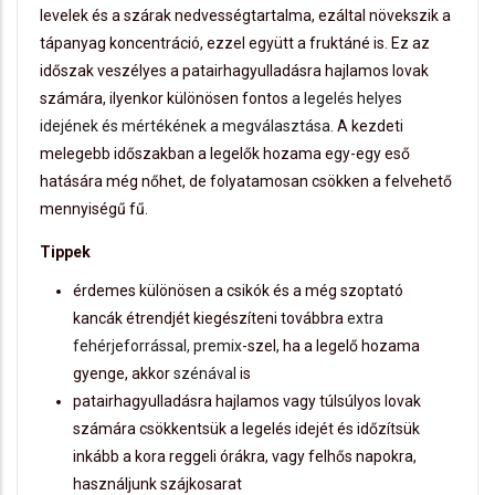
levelek és a szárak nedvességtartalma, ezáltal növekszik a
tápanyag koncentráció, ezzel együtt a fruktáné is. Ez az
időszak veszélyes a patairhagyulladásra hajlamos lovak
számára, ilyenkor különösen fontos
a legelés helyes
idejének és mértékének a megválasztása
. A kezdeti
melegebb időszakban a legelők hozama egy-egy eső
hatására még nőhet, de folyatamosan csökken a felvehető
mennyiségű fű.
Tippek
érdemes különösen a csikók és a még szoptató
kancák étrendjét kiegészíteni továbbra
extra
fehérjeforrással, premix
-szel, ha a legelő hozama
gyenge, akkor
szénával
is
patairhagyulladásra hajlamos vagy túlsúlyos lovak
számára csökkentsük a legelés idejét és időzítsük
inkább a kora reggeli órákra, vagy felhős napokra,
használjunk szájkosarat