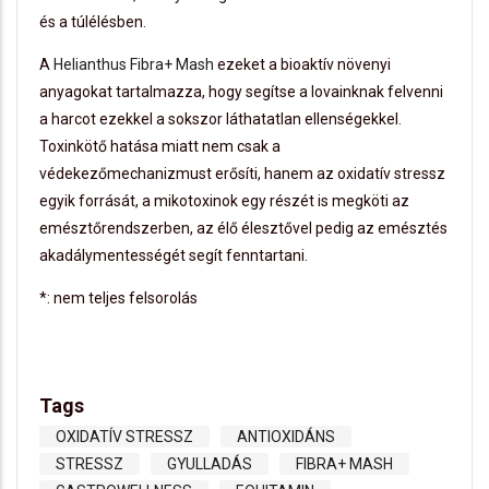
és a túlélésben.
A
Helianthus Fibra+ Mash
ezeket a bioaktív növenyi
anyagokat tartalmazza, hogy segítse a lovainknak felvenni
a harcot ezekkel a sokszor láthatatlan ellenségekkel.
Toxinkötő hatása miatt nem csak a
védekezőmechanizmust erősíti, hanem az oxidatív stressz
egyik forrását, a mikotoxinok egy részét is megköti az
emésztőrendszerben, az élő élesztővel pedig az emésztés
akadálymentességét segít fenntartani.
*: nem teljes felsorolás
Tags
OXIDATÍV STRESSZ
ANTIOXIDÁNS
STRESSZ
GYULLADÁS
FIBRA+ MASH